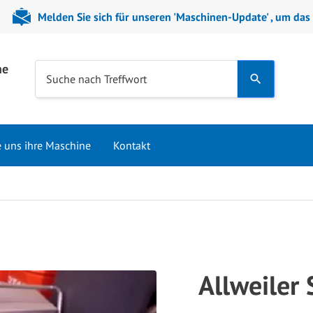
Melden Sie sich für unseren 'Maschinen-Update' , um das
ne
Use
Suche nach Treffwort
the
up
and
e uns ihre Maschine
Kontakt
down
arrows
to
select
a
result.
Press
Allweiler
enter
to