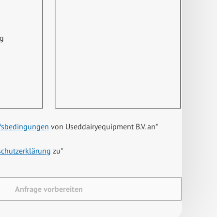
ng
fsbedingungen
von Useddairyequipment B.V. an
*
schutzerklärung
zu
*
Anfrage vorbereiten