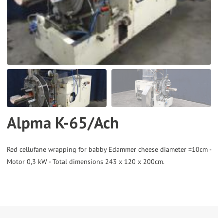
the
selected
search
result.
Touch
device
users
can
Alpma K-65/Ach
use
touch
and
Red cellufane wrapping for babby Edammer cheese diameter ±10cm -
Motor 0,3 kW - Total dimensions 243 x 120 x 200cm.
swipe
gestures.