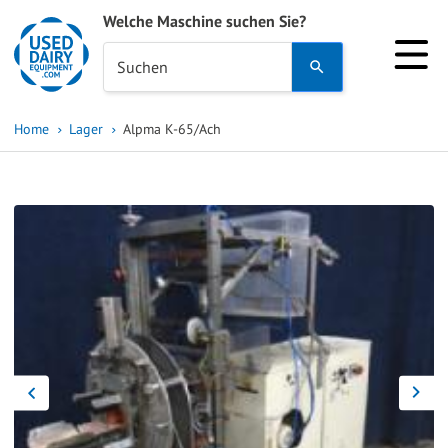
Welche Maschine suchen Sie?
Use
Suchen
the
up
Home
Lager
Alpma K-65/Ach
and
down
arrows
to
select
a
result.
Press
enter
to
go
to