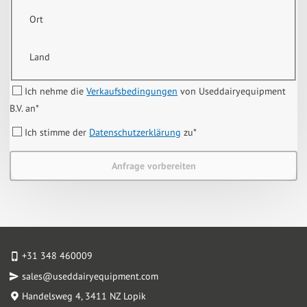
Ort
Land
Ich nehme die
Verkaufsbedingungen
von Useddairyequipment
B.V. an
*
Ich stimme der
Datenschutzerklärung
zu
*
Anfrage vorbereiten
+31 348 460009
sales@useddairyequipment.com
Handelsweg 4
, 3411 NZ Lopik