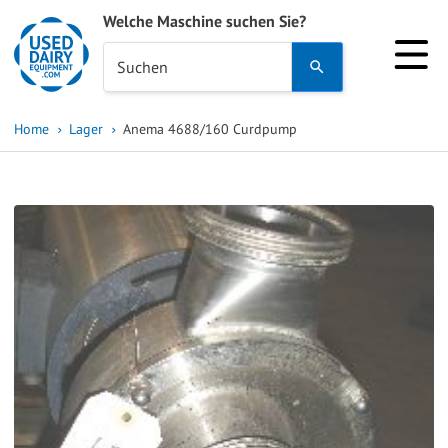
Welche Maschine suchen Sie?
Use
Suchen
the
up
Home
Lager
Anema 4688/160 Curdpump
and
down
arrows
to
select
a
result.
Press
enter
to
go
to