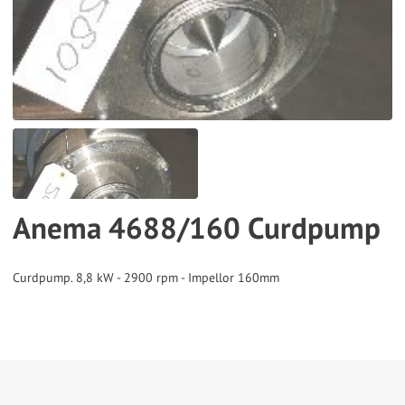
the
selected
search
result.
Touch
device
users
can
Anema 4688/160 Curdpump
use
touch
and
Curdpump. 8,8 kW - 2900 rpm - Impellor 160mm
swipe
gestures.