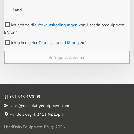
Land
Ich nehme die
Verkaufsbedingungen
von Useddairyequipment
B.V. an
*
Ich stimme der
Datenschutzerklärung
zu
*
Anfrage vorbereiten
+31 348 460009
sales@useddairyequipment.com
Handelsweg 4
, 3411 NZ Lopik
UsedDairyEquipment B.V. © 2026