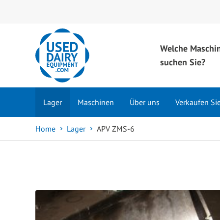
Welche Maschi
suchen Sie?
Lager
Maschinen
Über uns
Verkaufen Si
Home
Lager
APV ZMS-6