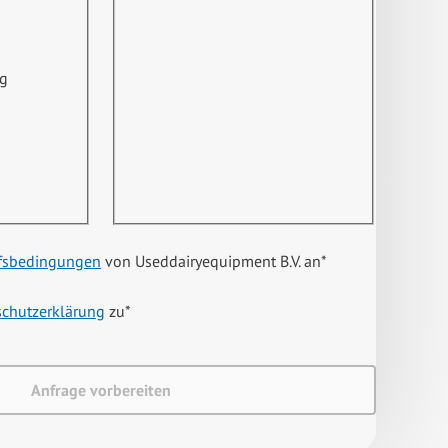
ng
fsbedingungen
von Useddairyequipment B.V. an
*
schutzerklärung
zu
*
Anfrage vorbereiten