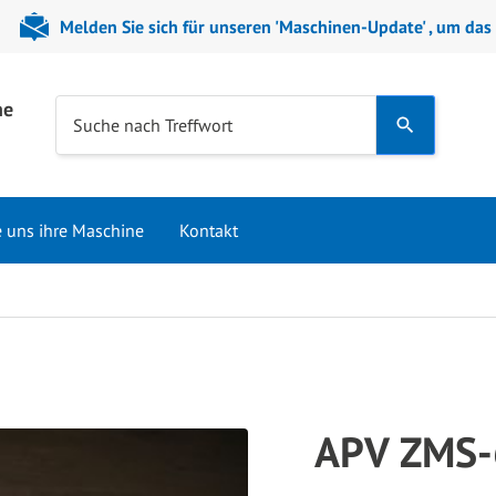
Melden Sie sich für unseren 'Maschinen-Update' , um das
ne
Use
Suche nach Treffwort
the
up
and
e uns ihre Maschine
Kontakt
down
arrows
to
select
a
result.
Press
APV ZMS-
enter
to