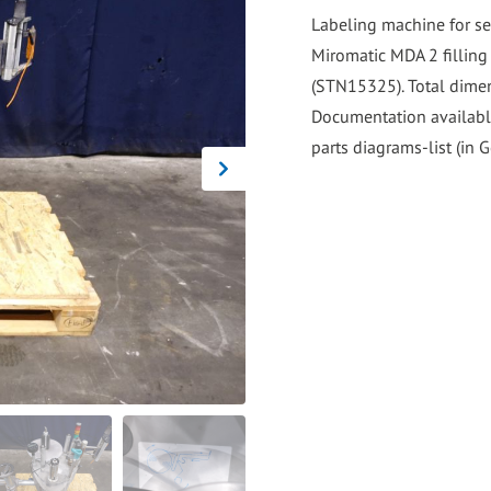
go
Labeling machine for se
to
Miromatic MDA 2 filling
the
(STN15325). Total dimen
selected
Documentation availabl
search
parts diagrams-list (in 
result.
Touch
device
users
can
use
touch
and
swipe
gestures.