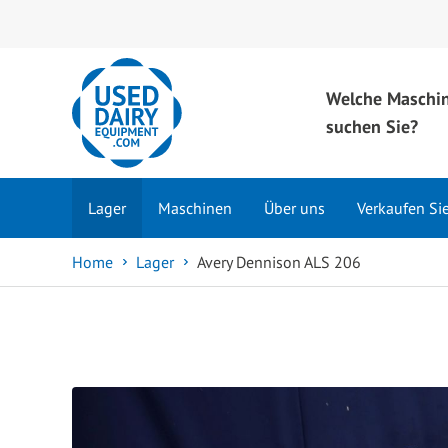
Welche Maschi
suchen Sie?
Lager
Maschinen
Über uns
Verkaufen Si
Home
Lager
Avery Dennison ALS 206