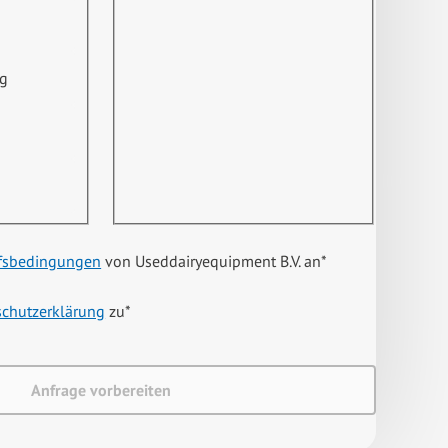
ng
fsbedingungen
von Useddairyequipment B.V. an
*
schutzerklärung
zu
*
Anfrage vorbereiten