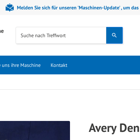
Melden Sie sich für unseren 'Maschinen-Update' , um das
ne
Use
Suche nach Treffwort
the
up
and
e uns ihre Maschine
Kontakt
down
arrows
to
select
a
result.
Press
Avery Den
enter
to