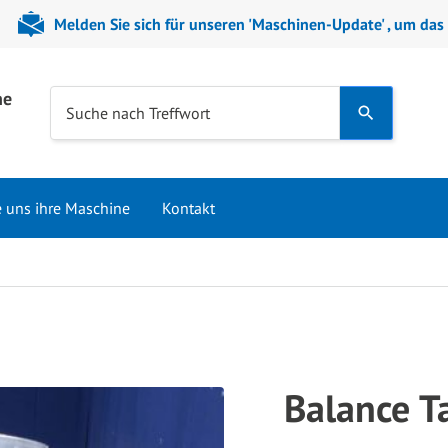
Melden Sie sich für unseren 'Maschinen-Update' , um das
ne
Use
Suche nach Treffwort
the
up
and
e uns ihre Maschine
Kontakt
down
arrows
to
select
a
result.
Press
Balance T
enter
to