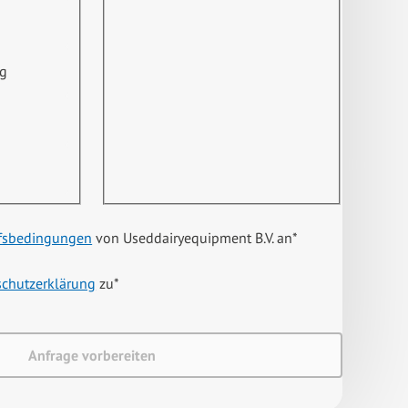
ng
fsbedingungen
von Useddairyequipment B.V. an
*
schutzerklärung
zu
*
Anfrage vorbereiten