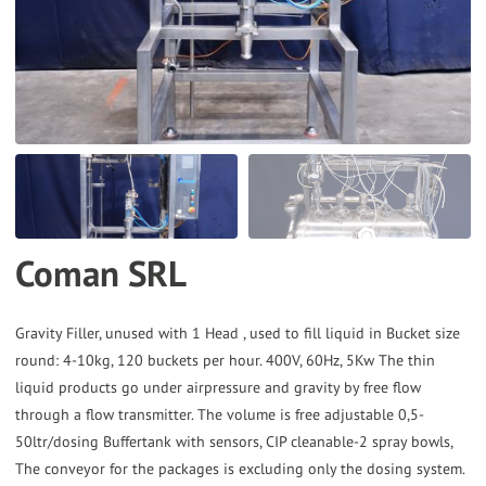
the
selected
search
result.
Touch
device
users
can
Coman SRL
use
touch
and
Gravity Filler, unused with 1 Head , used to fill liquid in Bucket size
round: 4-10kg, 120 buckets per hour. 400V, 60Hz, 5Kw The thin
swipe
liquid products go under airpressure and gravity by free flow
gestures.
through a flow transmitter. The volume is free adjustable 0,5-
50ltr/dosing Buffertank with sensors, CIP cleanable-2 spray bowls,
The conveyor for the packages is excluding only the dosing system.