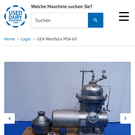
Welche Maschine suchen Sie?
Use
Suchen
the
up
Home
Lager
GEA Westfalia MSA 60
and
down
arrows
to
select
a
result.
Press
enter
to
go
to