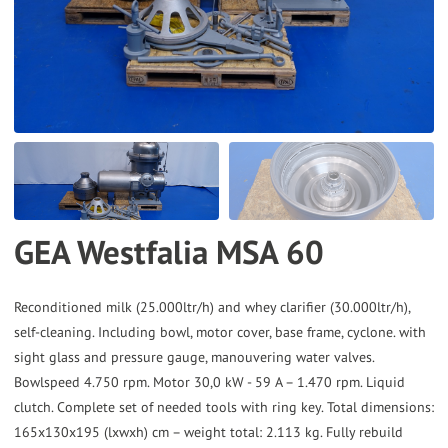
the
selected
search
result.
Touch
device
users
can
GEA Westfalia MSA 60
use
touch
and
Reconditioned milk (25.000ltr/h) and whey clarifier (30.000ltr/h),
self-cleaning. Including bowl, motor cover, base frame, cyclone. with
swipe
sight glass and pressure gauge, manouvering water valves.
gestures.
Bowlspeed 4.750 rpm. Motor 30,0 kW - 59 A – 1.470 rpm. Liquid
clutch. Complete set of needed tools with ring key. Total dimensions:
165x130x195 (lxwxh) cm – weight total: 2.113 kg. Fully rebuild