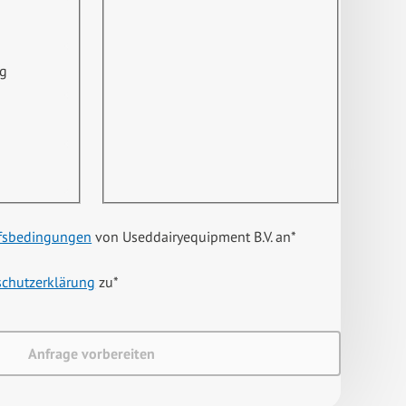
ng
fsbedingungen
von Useddairyequipment B.V. an
*
schutzerklärung
zu
*
Anfrage vorbereiten