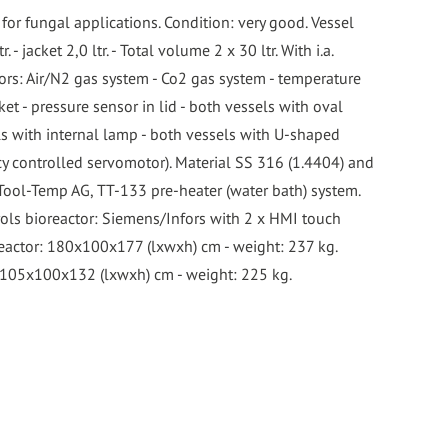
for fungal applications. Condition: very good. Vessel
- jacket 2,0 ltr. - Total volume 2 x 30 ltr. With i.a.
rs: Air/N2 gas system - Co2 gas system - temperature
ket - pressure sensor in lid - both vessels with oval
ls with internal lamp - both vessels with U-shaped
cy controlled servomotor). Material SS 316 (1.4404) and
 Tool-Temp AG, TT-133 pre-heater (water bath) system.
ols bioreactor: Siemens/Infors with 2 x HMI touch
eactor: 180x100x177 (lxwxh) cm - weight: 237 kg.
 105x100x132 (lxwxh) cm - weight: 225 kg.