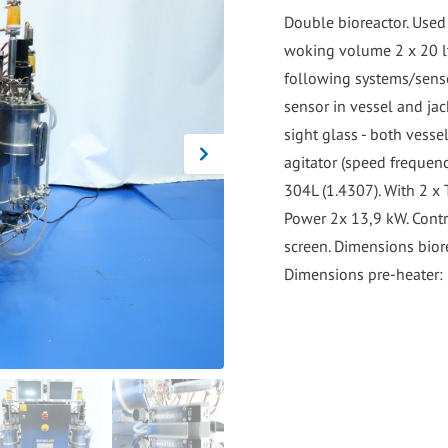
go
Double bioreactor. Used 
to
woking volume 2 x 20 ltr. 
the
following systems/senso
selected
sensor in vessel and jac
search
sight glass - both vesse
result.
agitator (speed frequen
Touch
304L (1.4307). With 2 x
device
Power 2x 13,9 kW. Contr
users
screen. Dimensions bior
can
Dimensions pre-heater:
use
touch
and
swipe
gestures.