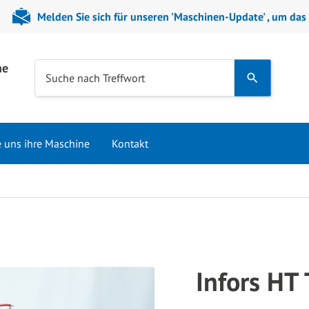
Melden Sie sich für unseren 'Maschinen-Update' , um das
ne
Use
Suche nach Treffwort
the
up
and
e uns ihre Maschine
Kontakt
down
arrows
to
select
a
result.
Press
Infors HT 
enter
to