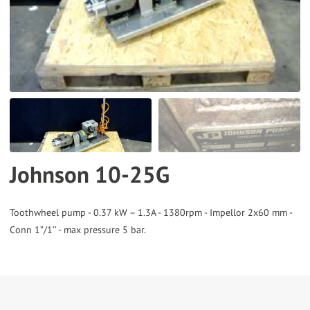
the
selected
search
result.
Touch
device
users
can
Johnson 10-25G
use
touch
and
Toothwheel pump - 0.37 kW – 1.3A - 1380rpm - Impellor 2x60 mm -
swipe
gestures.