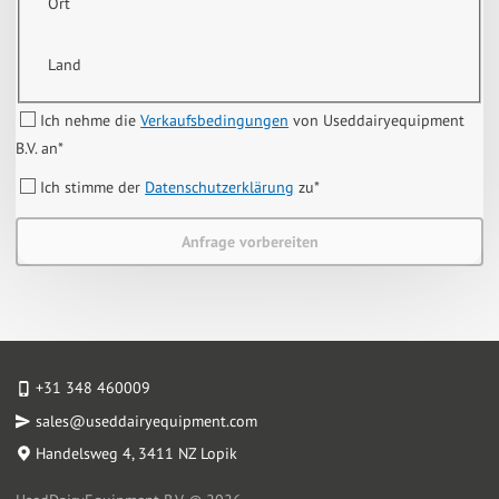
Ort
Land
Ich nehme die
Verkaufsbedingungen
von Useddairyequipment
B.V. an
*
Ich stimme der
Datenschutzerklärung
zu
*
Anfrage vorbereiten
+31 348 460009
sales@useddairyequipment.com
Handelsweg 4
, 3411 NZ Lopik