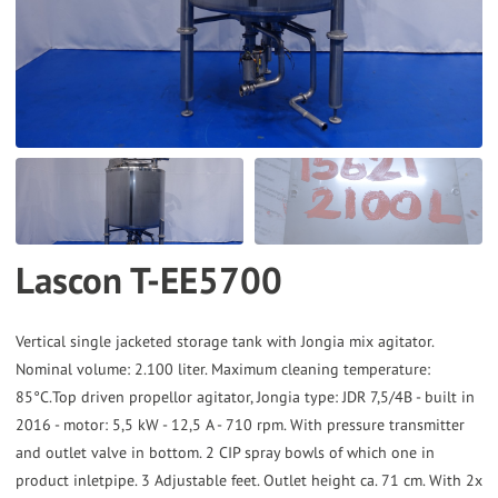
the
selected
search
result.
Touch
device
users
can
Lascon T-EE5700
use
touch
and
Vertical single jacketed storage tank with Jongia mix agitator.
Nominal volume: 2.100 liter. Maximum cleaning temperature:
swipe
85°C.Top driven propellor agitator, Jongia type: JDR 7,5/4B - built in
gestures.
2016 - motor: 5,5 kW - 12,5 A - 710 rpm. With pressure transmitter
and outlet valve in bottom. 2 CIP spray bowls of which one in
product inletpipe. 3 Adjustable feet. Outlet height ca. 71 cm. With 2x