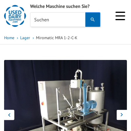
Welche Maschine suchen Sie?
Use
Suchen
the
up
Home
Lager
Miromatic MRA 1-2-C-K
and
down
arrows
to
select
a
result.
Press
enter
to
go
to