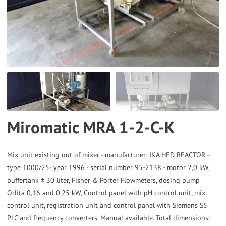
the
selected
search
result.
Touch
device
users
can
Miromatic MRA 1-2-C-K
use
touch
and
Mix unit existing out of mixer - manufacturer: IKA HED REACTOR -
type 1000/25- year 1996 - serial number 95-2138 - motor 2,0 kW,
swipe
buffertank ± 30 liter, Fisher & Porter Flowmeters, dosing pump
gestures.
Orlita 0,16 and 0,25 kW, Control panel with pH control unit, mix
control unit, registration unit and control panel with Siemens S5
PLC and frequency converters. Manual available. Total dimensions: