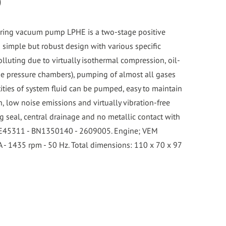
p
d ring vacuum pump LPHE is a two-stage positive
simple but robust design with various specific
lluting due to virtually isothermal compression, oil-
the pressure chambers), pumping of almost all gases
ities of system fluid can be pumped, easy to maintain
n, low noise emissions and virtually vibration-free
g seal, central drainage and no metallic contact with
PHE45311 - BN1350140 - 2609005. Engine; VEM
A - 1435 rpm - 50 Hz. Total dimensions: 110 x 70 x 97