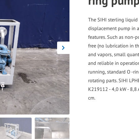
ring pum
go
to
The SIHI sterling liqui
the
displacement pump in a 
selected
features. Such as non-po
search
free (no lubrication in 
result.
and vapors, small quant
Touch
and reliable in operatio
device
running, standard O -rin
users
rotating parts. SIHI L
can
K219112 - 4,0 kW - 8,8 
use
touch
and
swipe
gestures.