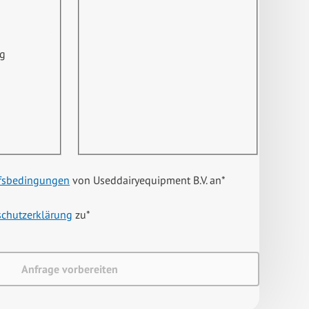
ng
fsbedingungen
von Useddairyequipment B.V. an
*
schutzerklärung
zu
*
Anfrage vorbereiten