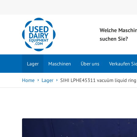
Welche Maschi
suchen Sie?
Lager
Maschinen
Über uns
Verkaufen Si
Home
Lager
SIHI LPHE45311 vacuüm liquid rin