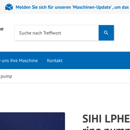
Melden Sie sich für unseren 'Maschinen-Update' , um das
ne
Use
Suche nach Treffwort
the
up
and
e uns ihre Maschine
Kontakt
down
arrows
g pump
to
select
a
result.
Press
SIHI LPHE
enter
to