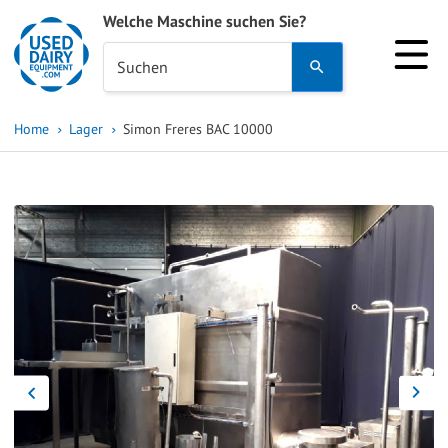
Welche Maschine suchen Sie?
Use
Suchen
the
up
Home
Lager
Simon Freres BAC 10000
and
down
arrows
to
select
a
result.
Press
enter
to
go
to