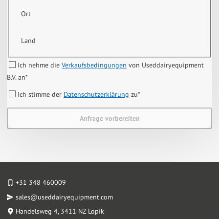
Ort
Land
Ich nehme die
Verkaufsbedingungen
von Useddairyequipment
B.V. an
*
Ich stimme der
Datenschutzerklärung
zu
*
Anfrage vorbereiten
+31 348 460009
sales@useddairyequipment.com
Handelsweg 4
, 3411 NZ Lopik