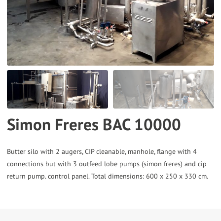
the
selected
search
result.
Touch
device
users
can
Simon Freres BAC 10000
use
touch
and
Butter silo with 2 augers, CIP cleanable, manhole, flange with 4
connections but with 3 outfeed lobe pumps (simon freres) and cip
swipe
gestures.