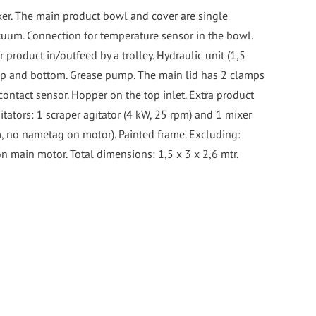
xer. The main product bowl and cover are single
acuum. Connection for temperature sensor in the bowl.
 product in/outfeed by a trolley. Hydraulic unit (1,5
op and bottom. Grease pump. The main lid has 2 clamps
ontact sensor. Hopper on the top inlet. Extra product
Agitators: 1 scraper agitator (4 kW, 25 rpm) and 1 mixer
m, no nametag on motor). Painted frame. Excluding:
n main motor. Total dimensions: 1,5 x 3 x 2,6 mtr.