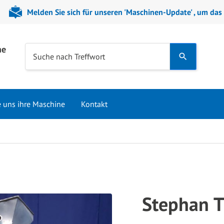
Melden Sie sich für unseren 'Maschinen-Update' , um das
ne
Use
Suche nach Treffwort
the
up
and
e uns ihre Maschine
Kontakt
down
arrows
to
select
a
result.
Press
Stephan 
enter
to