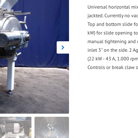
go
Universal horizontal mi
to
jackted. Currently no v
the
Top and bottom slide for
selected
kW) for slide opening t
search
manual tightening and c
result.
inlet 3'' on the side. 2 
Touch
(22 kW - 43 A, 1.000 rp
device
Controls or break claw o
users
can
use
touch
and
swipe
gestures.