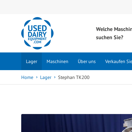
Welche Maschi
suchen Sie?
Lager
Maschinen
Über uns
Verkaufen Si
Home
Lager
Stephan TK200