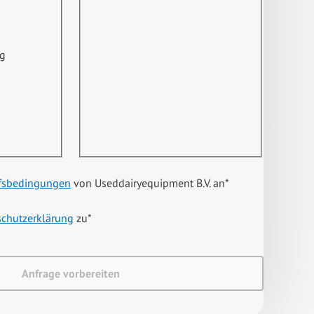
ng
fsbedingungen
von Useddairyequipment B.V. an
*
schutzerklärung
zu
*
Anfrage vorbereiten