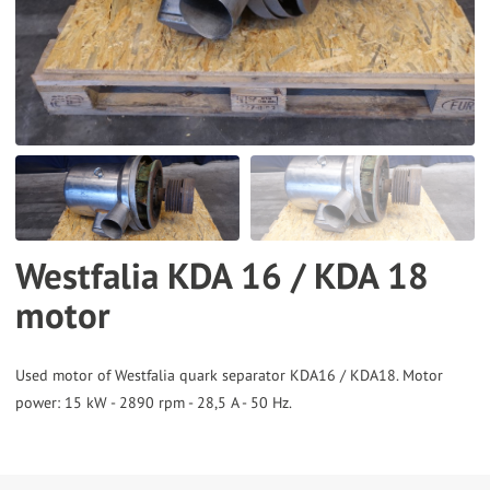
the
selected
search
result.
Touch
device
users
can
Westfalia KDA 16 / KDA 18
use
motor
touch
and
swipe
Used motor of Westfalia quark separator KDA16 / KDA18. Motor
gestures.