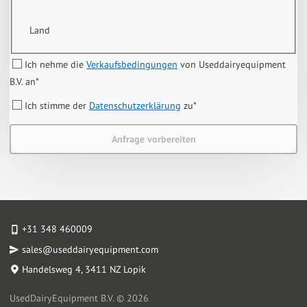
Land
Ich nehme die
Verkaufsbedingungen
von Useddairyequipment
B.V. an
*
Ich stimme der
Datenschutzerklärung
zu
*
Anfrage vorbereiten
+31 348 460009
sales@useddairyequipment.com
Handelsweg 4
, 3411 NZ Lopik
UsedDairyEquipment B.V. © 2026