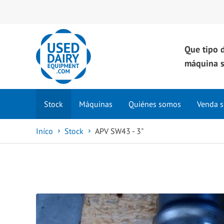
Que tipo 
máquina s
Stock
Máquinas
Quiénes somos
Venda s
Iníco
Stock
APV SW43 - 3"