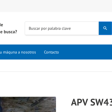
de
Use
Buscar por palabra clave
e busca?
the
up
and
u máquna a nosotros
Contacto
down
arrows
to
select
a
result.
Press
APV SW43
enter
to