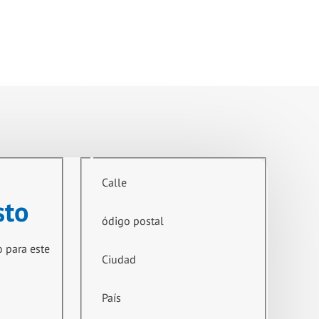
Calle
sto
ódigo postal
o para este
Ciudad
País