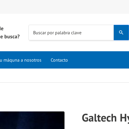
de
Use
Buscar por palabra clave
e busca?
the
up
and
u máquna a nosotros
Contacto
down
arrows
to
select
a
result.
Press
Galtech 
enter
to