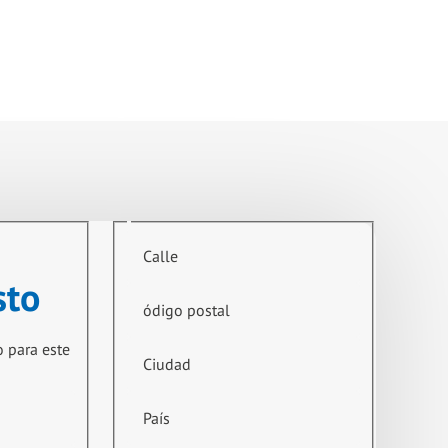
Calle
sto
ódigo postal
o para este
Ciudad
País