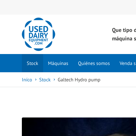
Que tipo 
máquina s
Stock
Máquinas
Quiénes somos
Venda s
Iníco
Stock
Galtech Hydro pump