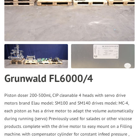
the
selected
search
result.
Touch
device
users
can
Grunwald FL6000/4
use
touch
and
Piston doser 200-500ml, CIP cleanable 4 heads with servo drive
motors brand Elau model: SM100 and SM140 drives model: MC-4,
swipe
each piston as has a drive motor to adapt the volume automatically
gestures.
during running (servo) Previously used for salades or other viscose
products. complete with the drive motor to easy mount on a Filling
machine. with compensator cylinder for constant infeed pressure ,