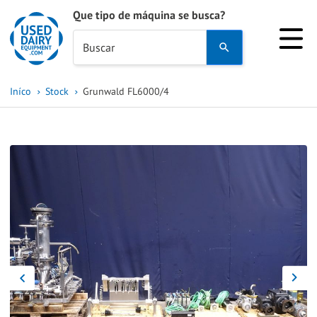
Que tipo de máquina se busca?
Use
Buscar
the
up
Iníco
Stock
Grunwald FL6000/4
and
down
arrows
to
select
a
result.
Press
enter
to
go
to