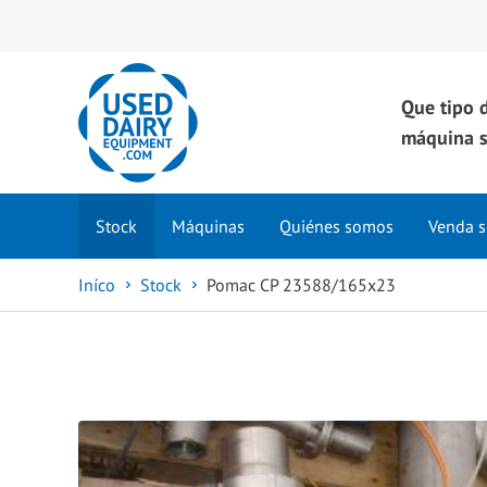
Que tipo 
máquina s
Stock
Máquinas
Quiénes somos
Venda s
Iníco
Stock
Pomac CP 23588/165x23