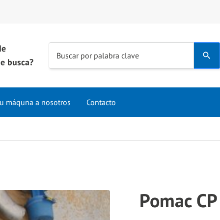
de
Use
Buscar por palabra clave
e busca?
the
up
and
u máquna a nosotros
Contacto
down
arrows
to
select
a
result.
Press
Pomac CP
enter
to