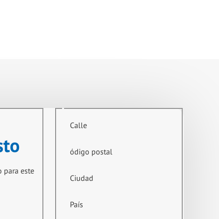
Calle
sto
ódigo postal
o para este
Ciudad
País