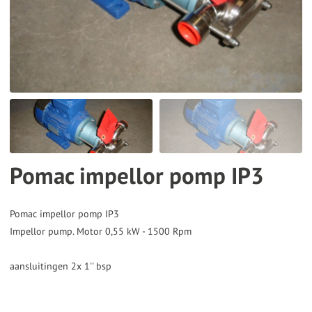
the
selected
search
result.
Touch
device
users
can
Pomac impellor pomp IP3
use
touch
and
Pomac impellor pomp IP3
Impellor pump. Motor 0,55 kW - 1500 Rpm
swipe
gestures.