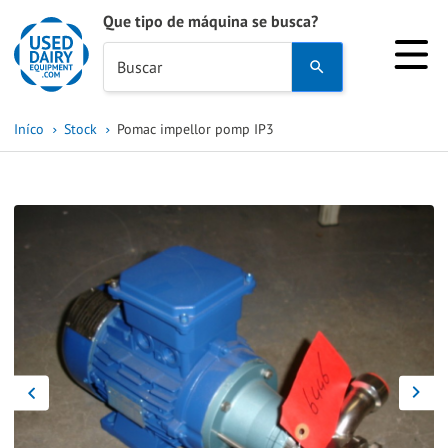
Que tipo de máquina se busca?
Use
Buscar
the
up
Iníco
Stock
Pomac impellor pomp IP3
and
down
arrows
to
select
a
result.
Press
enter
to
go
to