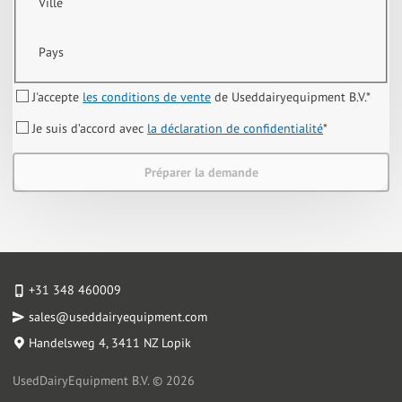
Ville
Pays
J'accepte
les conditions de vente
de Useddairyequipment B.V.
*
Je suis d’accord avec
la déclaration de confidentialité
*
Préparer la demande
+31 348 460009
sales@useddairyequipment.com
Handelsweg 4
, 3411 NZ Lopik
UsedDairyEquipment B.V. © 2026