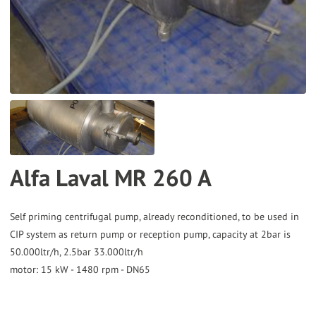
the
selected
search
result.
Touch
device
users
can
Alfa Laval MR 260 A
use
touch
and
Self priming centrifugal pump, already reconditioned, to be used in
CIP system as return pump or reception pump, capacity at 2bar is
swipe
50.000ltr/h, 2.5bar 33.000ltr/h
gestures.