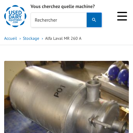
Vous cherchez quelle machine?
Use
Rechercher
the
up
Accueil
Stockage
Alfa Laval MR 260 A
and
down
arrows
to
select
a
result.
Press
enter
to
go
to