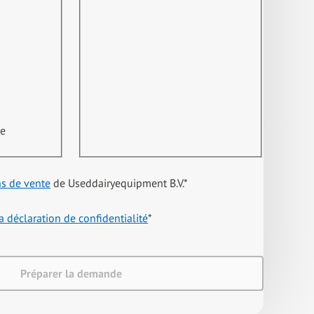
ne
ns de vente
de Useddairyequipment B.V.
*
a déclaration de confidentialité
*
Préparer la demande