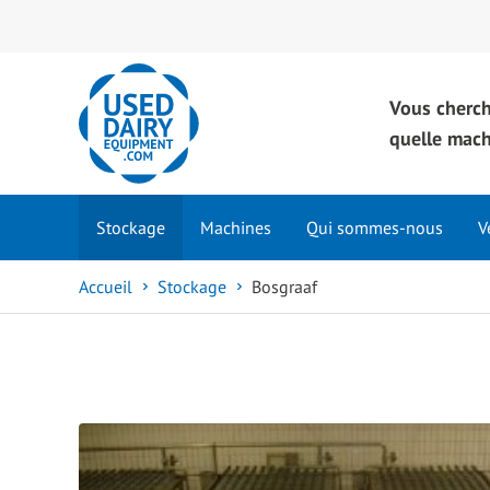
Vous cherc
quelle mac
Stockage
Machines
Qui sommes-nous
V
Accueil
Stockage
Bosgraaf