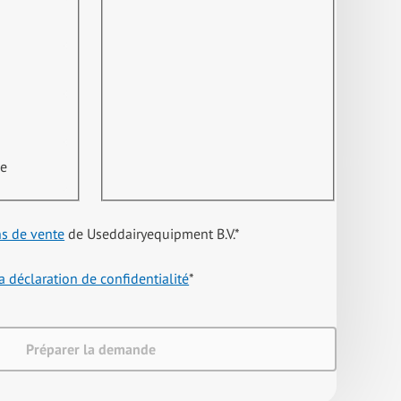
ne
ns de vente
de Useddairyequipment B.V.
*
a déclaration de confidentialité
*
Préparer la demande