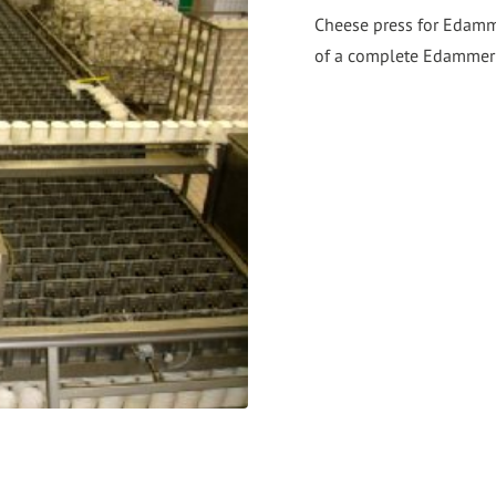
go
Cheese press for Edamme
to
of a complete Edammer 
the
selected
search
result.
Touch
device
users
can
use
touch
and
swipe
gestures.