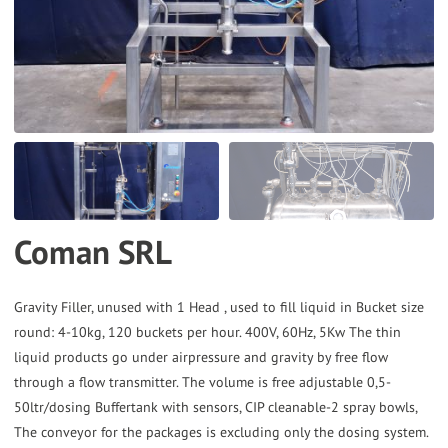
the
selected
search
result.
Touch
device
users
can
Coman SRL
use
touch
and
Gravity Filler, unused with 1 Head , used to fill liquid in Bucket size
round: 4-10kg, 120 buckets per hour. 400V, 60Hz, 5Kw The thin
swipe
liquid products go under airpressure and gravity by free flow
gestures.
through a flow transmitter. The volume is free adjustable 0,5-
50ltr/dosing Buffertank with sensors, CIP cleanable-2 spray bowls,
The conveyor for the packages is excluding only the dosing system.