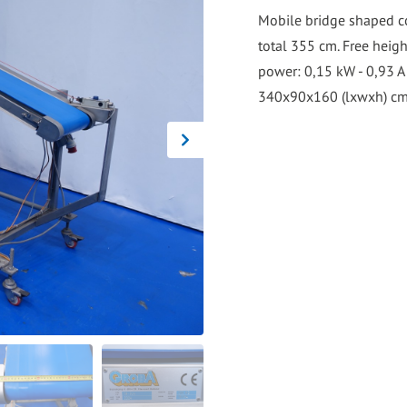
go
Mobile bridge shaped co
to
total 355 cm. Free heig
the
power: 0,15 kW - 0,93 A 
selected
340x90x160 (lxwxh) cm 
search
result.
Touch
device
users
can
use
touch
and
swipe
gestures.