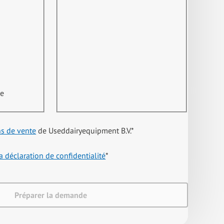
ne
ns de vente
de Useddairyequipment B.V.
*
a déclaration de confidentialité
*
Préparer la demande