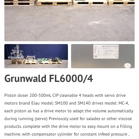
the
selected
search
result.
Touch
device
users
can
Grunwald FL6000/4
use
touch
and
Piston doser 200-500ml, CIP cleanable 4 heads with servo drive
motors brand Elau model: SM100 and SM140 drives model: MC-4,
swipe
each piston as has a drive motor to adapt the volume automatically
gestures.
during running (servo) Previously used for salades or other viscose
products. complete with the drive motor to easy mount on a Filling
machine. with compensator cylinder for constant infeed pressure ,