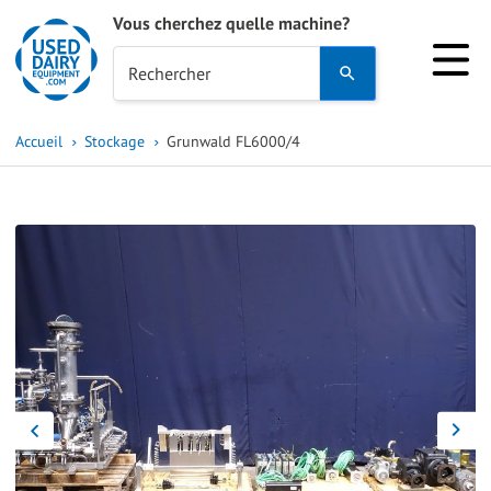
Vous cherchez quelle machine?
Use
Rechercher
the
up
Accueil
Stockage
Grunwald FL6000/4
and
down
arrows
to
select
a
result.
Press
enter
to
go
to