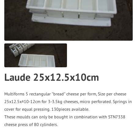
the
selected
search
result.
Touch
device
users
can
Laude 25x12.5x10cm
use
touch
and
Multiforms 5 rectangular "bread" cheese per form, Size per cheese
25x12.5x±10-12cm for 3-3.5kg cheeses, micro perforated. Springs in
swipe
cover for equal pressing. 130pieces available.
gestures.
These moulds can only be bought in combination with STN7338