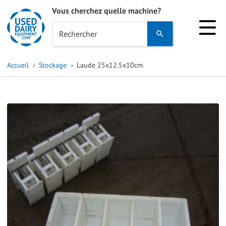
Vous cherchez quelle machine?
Use
Rechercher
the
up
Accueil
Stockage
Laude 25x12.5x10cm
and
down
arrows
to
select
a
result.
Press
enter
to
go
to