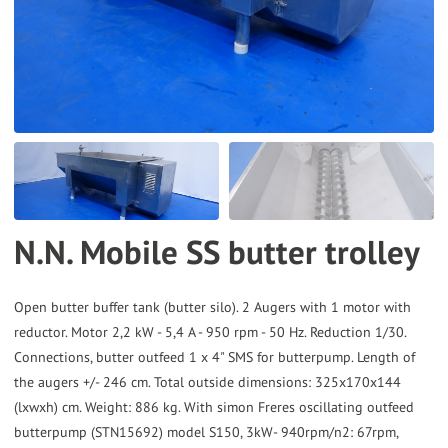
the
selected
search
result.
Touch
device
users
can
N.N. Mobile SS butter trolley
use
touch
and
Open butter buffer tank (butter silo). 2 Augers with 1 motor with
reductor. Motor 2,2 kW - 5,4 A - 950 rpm - 50 Hz. Reduction 1/30.
swipe
Connections, butter outfeed 1 x 4" SMS for butterpump. Length of
gestures.
the augers +/- 246 cm. Total outside dimensions: 325x170x144
(lxwxh) cm. Weight: 886 kg. With simon Freres oscillating outfeed
butterpump (STN15692) model S150, 3kW- 940rpm/n2: 67rpm,