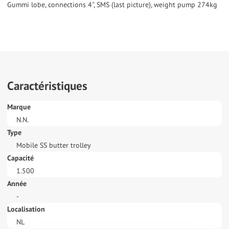
Gummi lobe, connections 4", SMS (last picture), weight pump 274kg
Caractéristiques
Marque
N.N.
Type
Mobile SS butter trolley
Capacité
1.500
Année
-
Localisation
NL