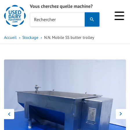
Vous cherchez quelle machine?
Use
Rechercher
the
up
Accueil
Stockage
N.N. Mobile SS butter trolley
and
down
arrows
to
select
a
result.
Press
enter
to
go
to