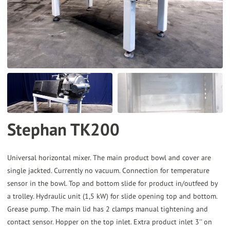
the
selected
search
result.
Touch
device
users
can
Stephan TK200
use
touch
and
Universal horizontal mixer. The main product bowl and cover are
single jackted. Currently no vacuum. Connection for temperature
swipe
sensor in the bowl. Top and bottom slide for product in/outfeed by
gestures.
a trolley. Hydraulic unit (1,5 kW) for slide opening top and bottom.
Grease pump. The main lid has 2 clamps manual tightening and
contact sensor. Hopper on the top inlet. Extra product inlet 3'' on