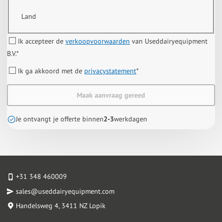
Land
Ik accepteer de
verkoopvoorwaarden
van Useddairyequipment
B.V.
*
Ik ga akkoord met de
privacystatement
*
Maak aanvraag gereed
Je ontvangt je offerte binnen
2-3
werkdagen
+31 348 460009
sales@useddairyequipment.com
Handelsweg 4
, 3411 NZ Lopik