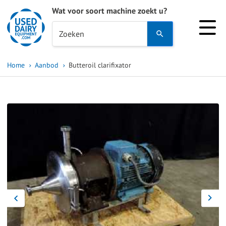
Wat voor soort machine zoekt u?
Use
Zoeken
the
up
Home
Aanbod
Butteroil clarifixator
and
down
arrows
to
select
a
result.
Press
enter
to
go
to