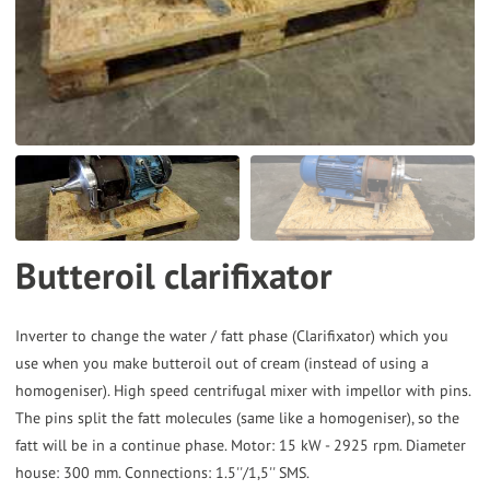
the
selected
search
result.
Touch
device
users
can
Butteroil clarifixator
use
touch
and
Inverter to change the water / fatt phase (Clarifixator) which you
use when you make butteroil out of cream (instead of using a
swipe
homogeniser). High speed centrifugal mixer with impellor with pins.
gestures.
The pins split the fatt molecules (same like a homogeniser), so the
fatt will be in a continue phase. Motor: 15 kW - 2925 rpm. Diameter