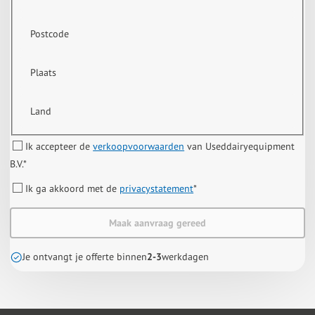
Postcode
Plaats
Land
Ik accepteer de
verkoopvoorwaarden
van Useddairyequipment
B.V.
*
Ik ga akkoord met de
privacystatement
*
Maak aanvraag gereed
Je ontvangt je offerte binnen
2-3
werkdagen