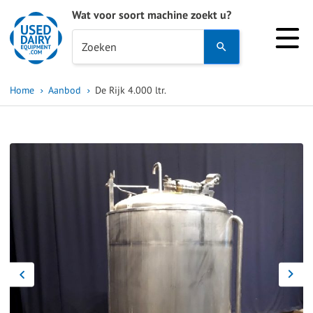
Wat voor soort machine zoekt u?
Use
Zoeken
the
up
Home
Aanbod
De Rijk 4.000 ltr.
and
down
arrows
to
select
a
result.
Press
enter
to
go
to