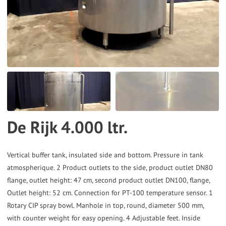
the
selected
search
result.
Touch
device
users
can
De Rijk 4.000 ltr.
use
touch
and
Vertical buffer tank, insulated side and bottom. Pressure in tank
atmospherique. 2 Product outlets to the side, product outlet DN80
swipe
flange, outlet height: 47 cm, second product outlet DN100, flange,
gestures.
Outlet height: 52 cm. Connection for PT-100 temperature sensor. 1
Rotary CIP spray bowl. Manhole in top, round, diameter 500 mm,
with counter weight for easy opening. 4 Adjustable feet. Inside