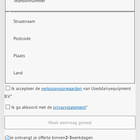
Telefoonnummer
Straatnaam
Postcode
Plaats
Land
Ik accepteer de
verkoopvoorwaarden
van Useddairyequipment
B.V.
*
Ik ga akkoord met de
privacystatement
*
Maak aanvraag gereed
Je ontvangt je offerte binnen
2-3
werkdagen