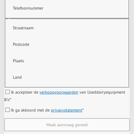
Telefoonnummer
Straatnaam
Postcode
Plaats
Land
Ik accepteer de
verkoopvoorwaarden
van Useddairyequipment
B.V.
*
Ik ga akkoord met de
privacystatement
*
Maak aanvraag gereed