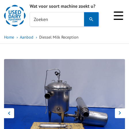
Wat voor soort machine zoekt u?
Use
Zoeken
the
up
Home
Aanbod
Diessel Milk Reception
and
down
arrows
to
select
a
result.
Press
enter
to
go
to