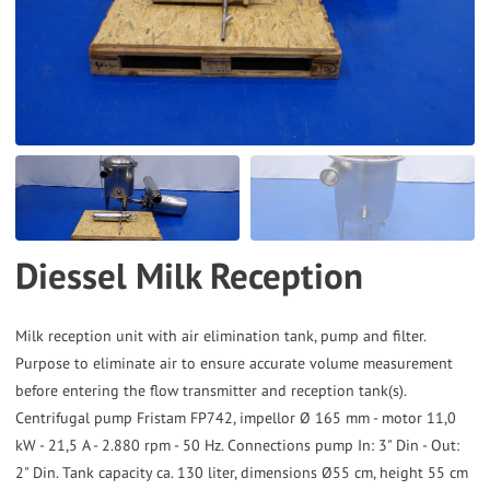
the
selected
search
result.
Touch
device
users
can
Diessel Milk Reception
use
touch
and
Milk reception unit with air elimination tank, pump and filter.
Purpose to eliminate air to ensure accurate volume measurement
swipe
before entering the flow transmitter and reception tank(s).
gestures.
Centrifugal pump Fristam FP742, impellor Ø 165 mm - motor 11,0
kW - 21,5 A - 2.880 rpm - 50 Hz. Connections pump In: 3" Din - Out:
2" Din. Tank capacity ca. 130 liter, dimensions Ø55 cm, height 55 cm