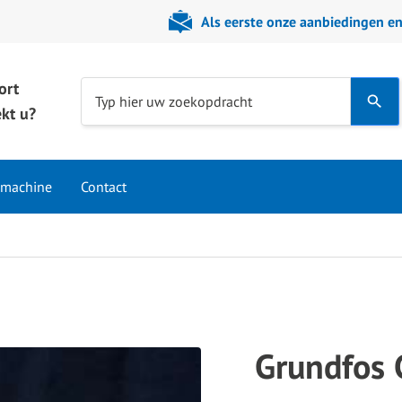
Als eerste onze aanbiedingen e
ort
Use
Typ hier uw zoekopdracht
kt u?
the
up
and
 machine
Contact
down
arrows
to
select
a
result.
Press
Grundfos
enter
to