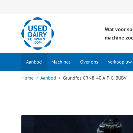
Wat voor so
machine zoe
Aanbod
Machines
Over ons
Verkoop uw
Home
Aanbod
Grundfos CRN8-40 A-F-G-BUBV