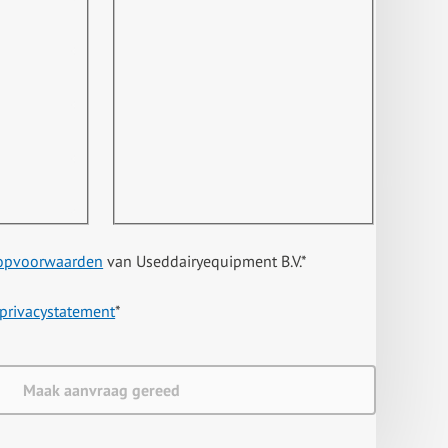
opvoorwaarden
van Useddairyequipment B.V.
*
privacystatement
*
Maak aanvraag gereed