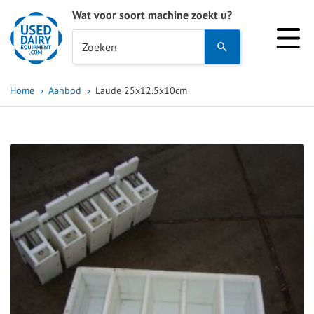
Wat voor soort machine zoekt u?
Use
Zoeken
the
up
Home
Aanbod
Laude 25x12.5x10cm
and
down
arrows
to
select
a
result.
Press
enter
to
go
to