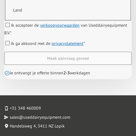
Land
Ik accepteer de
verkoopvoorwaarden
van Useddairyequipment
B.V.
*
Ik ga akkoord met de
privacystatement
*
Maak aanvraag gereed
Je ontvangt je offerte binnen
2-3
werkdagen
+31 348 460009
sales@useddairyequipment.com
Handelsweg 4
, 3411 NZ Lopik