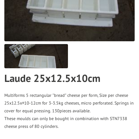
the
selected
search
result.
Touch
device
users
can
Laude 25x12.5x10cm
use
touch
and
Multiforms 5 rectangular "bread" cheese per form, Size per cheese
25x12.5x±10-12cm for 3-3.5kg cheeses, micro perforated. Springs in
swipe
cover for equal pressing. 130pieces available.
gestures.
These moulds can only be bought in combination with STN7338