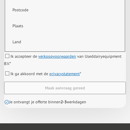
Postcode
Plaats
Land
Ik accepteer de
verkoopvoorwaarden
van Useddairyequipment
B.V.
*
Ik ga akkoord met de
privacystatement
*
Maak aanvraag gereed
Je ontvangt je offerte binnen
2-3
werkdagen