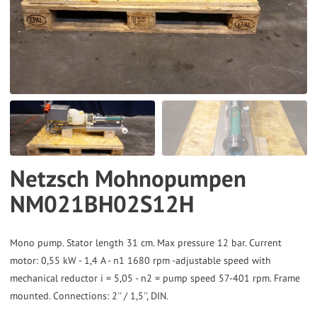
the
selected
search
result.
Touch
device
users
can
Netzsch Mohnopumpen
use
NM021BH02S12H
touch
and
swipe
Mono pump. Stator length 31 cm. Max pressure 12 bar. Current
gestures.
motor: 0,55 kW - 1,4 A - n1 1680 rpm -adjustable speed with
mechanical reductor i = 5,05 - n2 = pump speed 57-401 rpm. Frame