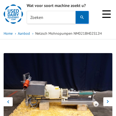
Wat voor soort machine zoekt u?
Use
Zoeken
the
up
Home
Aanbod
Netzsch Mohnopumpen NM021BH02S12H
and
down
arrows
to
select
a
result.
Press
enter
to
go
to