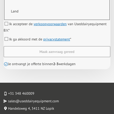
Land
Ik accepteer de
verkoopvoorwaarden
van Useddairyequipment
B.V.
*
Ik ga akkoord met de
privacystatement
*
Maak aanvraag gereed
Je ontvangt je offerte binnen
2-3
werkdagen
+31 348 460009
sales@useddairyequipment.com
Handelsweg 4
, 3411 NZ Lopik