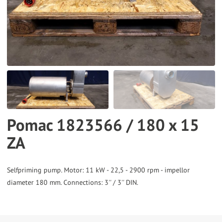
the
selected
search
result.
Touch
device
users
can
Pomac 1823566 / 180 x 15
use
ZA
touch
and
swipe
Selfpriming pump. Motor: 11 kW - 22,5 - 2900 rpm - impellor
gestures.