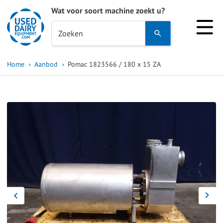
Wat voor soort machine zoekt u?
Use
Zoeken
the
up
Home
Aanbod
Pomac 1823566 / 180 x 15 ZA
and
down
arrows
to
select
a
result.
Press
enter
to
go
to