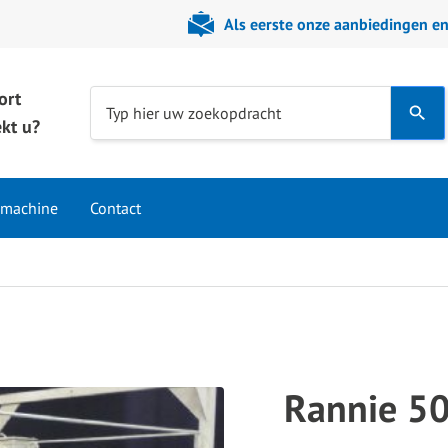
Als eerste onze aanbiedingen e
ort
Use
Typ hier uw zoekopdracht
kt u?
the
up
and
 machine
Contact
down
arrows
to
select
a
result.
Press
Rannie 50
enter
to