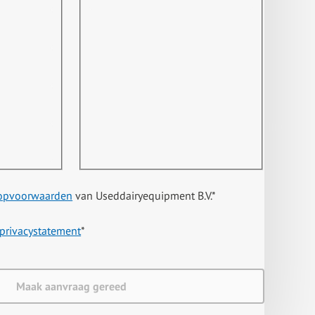
opvoorwaarden
van Useddairyequipment B.V.
*
privacystatement
*
Maak aanvraag gereed