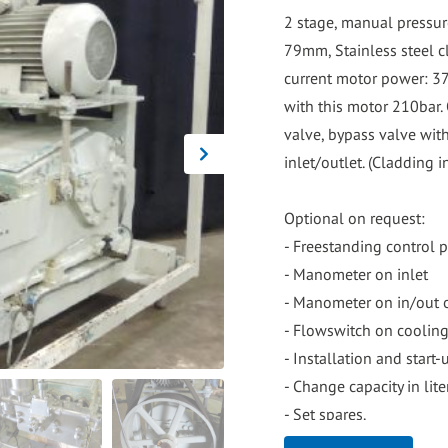
go
2 stage, manual pressur
to
79mm, Stainless steel c
the
current motor power: 3
selected
with this motor 210bar.
search
valve, bypass valve wit
result.
inlet/outlet. (Cladding 
Touch
device
Optional on request:
users
- Freestanding control p
can
- Manometer on inlet
use
- Manometer on in/out 
touch
- Flowswitch on coolin
and
- Installation and start-
swipe
- Change capacity in li
gestures.