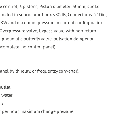
e control, 3 pistons, Piston diameter: 50mm, stroke:
ladded in sound proof box <80dB, Connections: 2" Din,
7KW and maximum pressure in current confirguration
 Overpressure valve, bypass valve with non return
h pneumatic butterfly valve, pulsation demper on
incomplete, no control panel).
anel (with relay, or frequentzy converter),
outlet
g water
up
ter per hour, maximum change pressure.