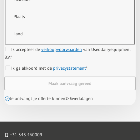
Plaats
Land
Ik accepteer de
verkoopvoorwaarden
van Useddairyequipment
B.V.
*
Ik ga akkoord met de
privacystatement
*
Maak aanvraag gereed
Je ontvangt je offerte binnen
2-3
werkdagen
+31 348 460009