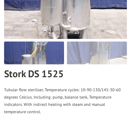
the
selected
search
result.
Touch
device
users
can
Stork DS 1525
use
touch
and
Tubular flow steriliser, Temperature cycles: 10-90-130/145-30-60
degrees Celcius. Including: pump, balance tank, Temperature
swipe
indicators. With indirect heating with steam and manual
gestures.