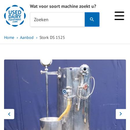
Wat voor soort machine zoekt u?
Use
Zoeken
the
up
Home
Aanbod
Stork DS 1525
and
down
arrows
to
select
a
result.
Press
enter
to
go
to