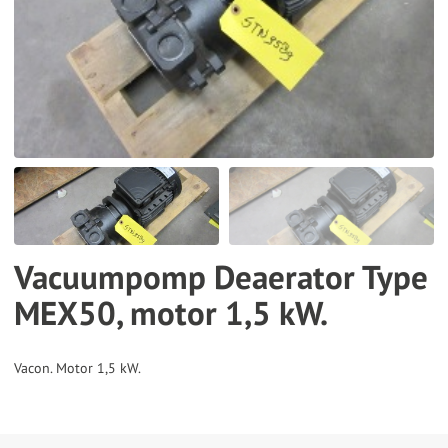
the
selected
search
result.
Touch
device
users
can
use
Vacuumpomp Deaerator Type
touch
MEX50, motor 1,5 kW.
and
swipe
gestures.