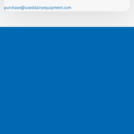
purchase@useddairyequipment.com