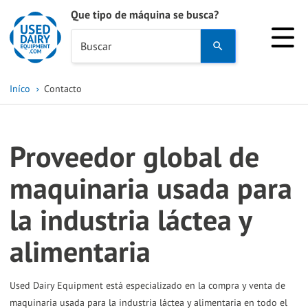
Que tipo de máquina se busca?
Use
Buscar
the
up
Iníco
Contacto
and
down
arrows
Proveedor global de
to
select
maquinaria usada para
a
la industria láctea y
result.
Press
alimentaria
enter
to
Used Dairy Equipment está especializado en la compra y venta de
go
maquinaria usada para la industria láctea y alimentaria en todo el
to