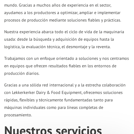
mundo. Gracias a muchos años de experiencia en el sector,
the
ayudamos a los productores a optimizar, ampliar e implementar
selected
procesos de producción mediante soluciones fiables y prácticas.
search
Nuestra experiencia abarca todo el ciclo de vida de la maquinaria
result.
usada: desde la búsqueda y adquisición de equipos hasta la
Touch
logística, la evaluación técnica, el desmontaje y la reventa.
device
users
Trabajamos con un enfoque orientado a soluciones y nos centramos
en equipos que ofrecen resultados fiables en los entornos de
can
producción diarios.
use
touch
Gracias a una sólida red internacional y a la estrecha colaboración
and
con Lekkerkerker Dairy & Food Equipment, ofrecemos soluciones
rápidas, flexibles y técnicamente fundamentadas tanto para
swipe
máquinas individuales como para líneas completas de
gestures.
procesamiento.
Nuestros servicios