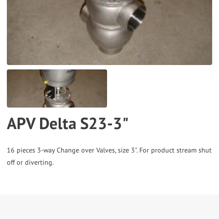
the
selected
search
result.
Touch
device
users
can
APV Delta S23-3"
use
touch
and
16 pieces 3-way Change over Valves, size 3". For product stream shut
swipe
gestures.