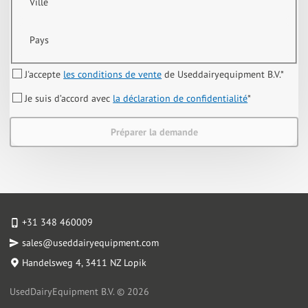
Ville
Pays
J'accepte
les conditions de vente
de Useddairyequipment B.V.
*
Je suis d’accord avec
la déclaration de confidentialité
*
Préparer la demande
+31 348 460009
sales@useddairyequipment.com
Handelsweg 4
, 3411 NZ Lopik
UsedDairyEquipment B.V. © 2026