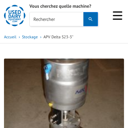
Vous cherchez quelle machine?
Use
Rechercher
the
up
Accueil
Stockage
APV Delta S23-3"
and
down
arrows
to
select
a
result.
Press
enter
to
go
to