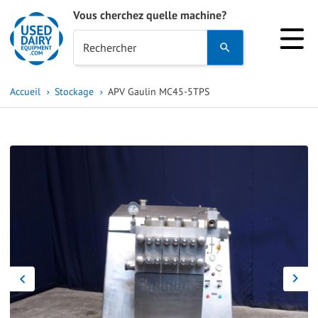
Vous cherchez quelle machine?
Use
Rechercher
the
up
Accueil
Stockage
APV Gaulin MC45-5TPS
and
down
arrows
to
select
a
result.
Press
enter
to
go
to