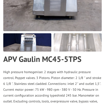
the
selected
search
result.
Touch
device
users
can
APV Gaulin MC45-5TPS
use
touch
and
High pressure homogeniser. 2 stages with hydraulic pressure
control. Poppet valves. 3 Pistons. Piston diameter: 2 1/8 '' and stroke
swipe
6 1/8 ''. Stainless steel cladded. Connections: inlet 2'' and outlet 1,5''.
gestures.
Current motor power: 75 kW - 980 rpm - 380 V - 50 Hz. Pressure in
current configuration according typeshield 245 bar. Manometer on
outlet. Excluding controls, tools, overpressure valve, bypass valve,