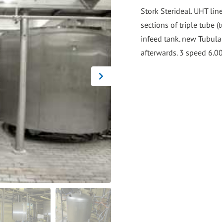
go
Stork Sterideal. UHT line
to
sections of triple tube 
the
infeed tank. new Tubul
selected
search
result.
Touch
device
users
can
use
touch
and
swipe
gestures.