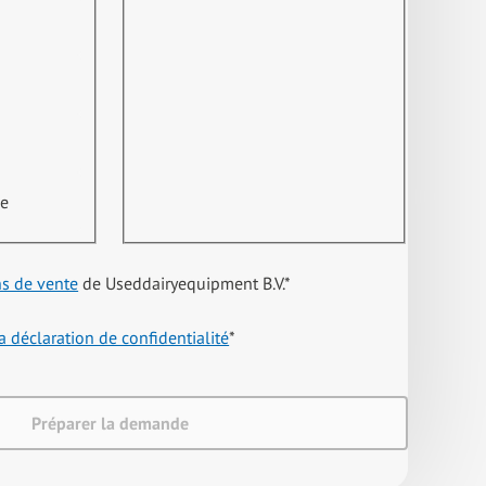
ne
ns de vente
de Useddairyequipment B.V.
*
a déclaration de confidentialité
*
Préparer la demande