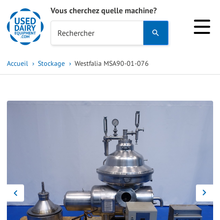
Vous cherchez quelle machine?
Use
Rechercher
the
up
Accueil
Stockage
Westfalia MSA90-01-076
and
down
arrows
to
select
a
result.
Press
enter
to
go
to