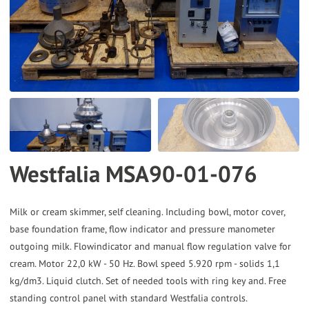
the
selected
search
result.
Touch
device
users
can
Westfalia MSA90-01-076
use
touch
and
Milk or cream skimmer, self cleaning. Including bowl, motor cover,
base foundation frame, flow indicator and pressure manometer
swipe
outgoing milk. Flowindicator and manual flow regulation valve for
gestures.
cream. Motor 22,0 kW - 50 Hz. Bowl speed 5.920 rpm - solids 1,1
kg/dm3. Liquid clutch. Set of needed tools with ring key and. Free
standing control panel with standard Westfalia controls.