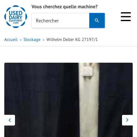
Vous cherchez quelle machine?
Use
Rechercher
the
up
Accueil
Stockage
Wilhelm Deller KG 27197/1
and
down
arrows
to
select
a
result.
Press
enter
to
go
to