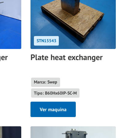
STN15543
ger
Plate heat exchanger
Marca: Swep
Tipo: B60Hx60IP-SC-M
Ver maquina