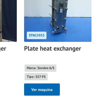
STN15953
ger
Plate heat exchanger
Marca: Sondex A/S
Tipo: S37-FS
Ver maquina