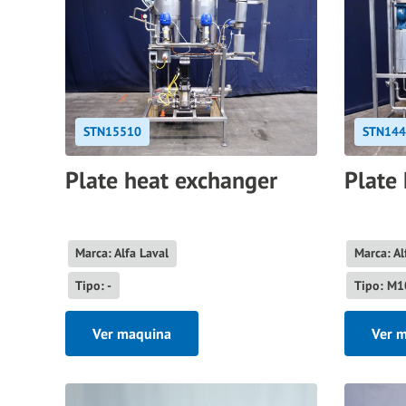
STN15510
STN144
Plate heat exchanger
Plate
Marca: Alfa Laval
Marca: Al
Tipo: -
Tipo: M
Ver maquina
Ver 