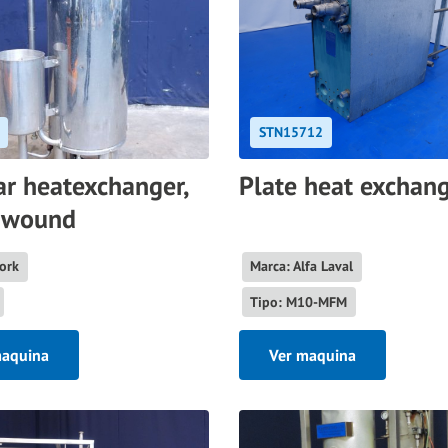
STN15712
ar heatexchanger,
Plate heat exchan
l wound
ork
Marca: Alfa Laval
Tipo: M10-MFM
maquina
Ver maquina