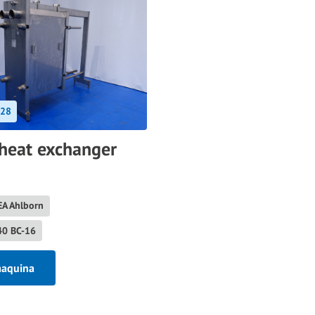
28
 heat exchanger
EA Ahlborn
40 BC-16
maquina