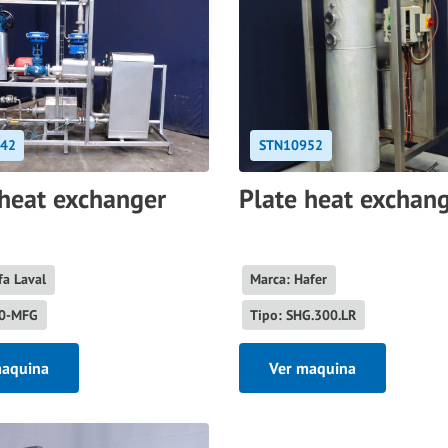
42
STN10952
 heat exchanger
Plate heat exchan
fa Laval
Marca: Hafer
10-MFG
Tipo: SHG.300.LR
maquina
Ver maquina