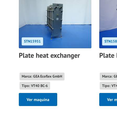
STN15951
STN158
Plate heat exchanger
Plate
Marca: GEA Ecoflex GmbH
Marca: G
Tipo: VT40 BC-6
Tipo: VT
Ver maquina
Ver 