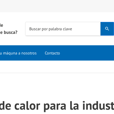
de
Use
Buscar por palabra clave
e busca?
the
up
and
u máquna a nosotros
Contacto
down
arrows
to
select
a
result.
Press
e calor para la indust
enter
to