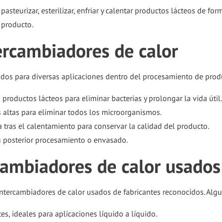
go
teurizar, esterilizar, enfriar y calentar productos lácteos de form
to
 producto.
the
ercambiadores de calor
selected
search
dos para diversas aplicaciones dentro del procesamiento de prod
result.
Touch
productos lácteos para eliminar bacterias y prolongar la vida útil.
device
altas para eliminar todos los microorganismos.
users
tras el calentamiento para conservar la calidad del producto.
can
 posterior procesamiento o envasado.
use
cambiadores de calor usados
touch
and
swipe
ntercambiadores de calor usados de fabricantes reconocidos. Algu
gestures.
es, ideales para aplicaciones líquido a líquido.