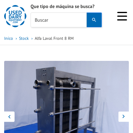
Que tipo de máquina se busca?
Use
Buscar
the
up
Iníco
Stock
Alfa Laval Front 8 RM
and
down
arrows
to
select
a
result.
Press
enter
to
go
to