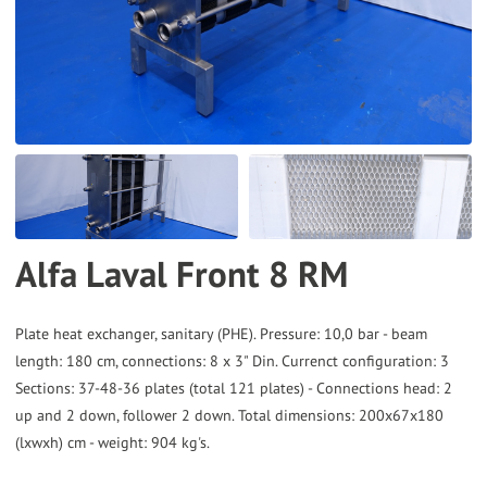
the
selected
search
result.
Touch
device
users
can
Alfa Laval Front 8 RM
use
touch
and
Plate heat exchanger, sanitary (PHE). Pressure: 10,0 bar - beam
length: 180 cm, connections: 8 x 3" Din. Currenct configuration: 3
swipe
Sections: 37-48-36 plates (total 121 plates) - Connections head: 2
gestures.
up and 2 down, follower 2 down. Total dimensions: 200x67x180
(lxwxh) cm - weight: 904 kg's.